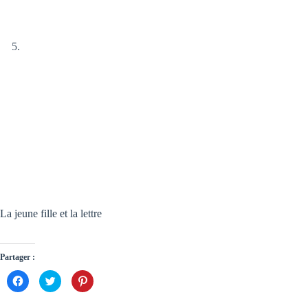
La jeune fille et la lettre
Partager :
C
C
C
l
l
l
i
i
i
q
q
q