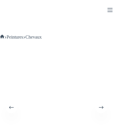
Passer
au
contenu
Accueil
Peintures
Chevaux