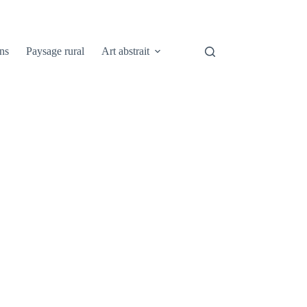
ns
Paysage rural
Art abstrait