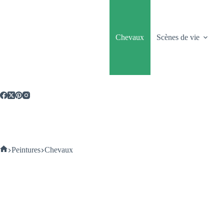
Passer
au
contenu
Chevaux
Scènes de vie
Accueil
Peintures
Chevaux